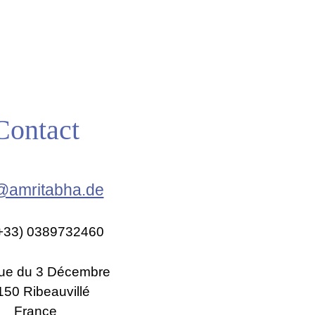
Contact
@amritabha.de
(+33) 0389732460
ue du 3 Décembre
50 Ribeauvillé
France